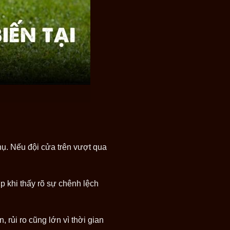
hụ. Nếu đội cửa trên vượt qua
ợp khi thấy rõ sự chênh lệch
 rủi ro cũng lớn vì thời gian