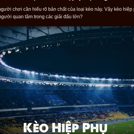
gười chơi cần hiểu rõ bản chất của loại kèo này. Vậy kèo hiệp 
người quan tâm trong các giải đấu lớn?