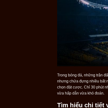
Trong bóng đá, những trận đấu
nhưng chứa đựng nhiều bất ng
chọn đặt cược. Chỉ 30 phút như
vừa hấp dẫn vừa khó đoán.
Tìm hiểu chi tiết