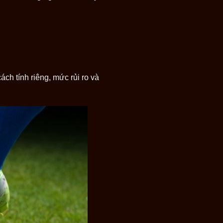
ch tính riêng, mức rủi ro và