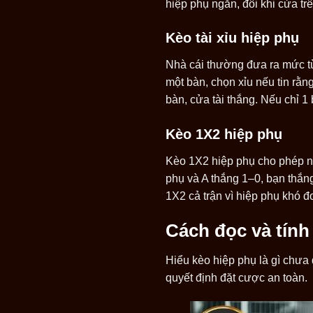
hiệp phụ ngắn, đôi khi cửa trê
Kèo tài xỉu hiệp phụ
Nhà cái thường đưa ra mức từ 
một bàn, chọn xỉu nếu tin rằn
bàn, cửa tài thắng. Nếu chỉ 1
Kèo 1X2 hiệp phụ
Kèo 1X2 hiệp phụ cho phép ng
phụ và A thắng 1–0, bạn thắn
1X2 cả trận vì hiệp phụ khó đ
Cách đọc và tính
Hiểu kèo hiệp phụ là gì chưa 
quyết định đặt cược an toàn.