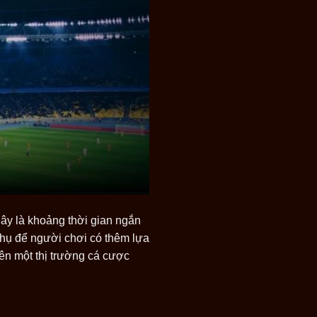
Đây là khoảng thời gian ngắn
phụ
để người chơi có thêm lựa
 nên một thị trường cá cược