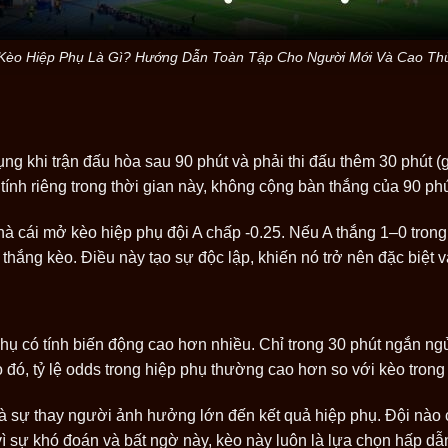
Kèo Hiệp Phụ Là Gì? Hướng Dẫn Toàn Tập Cho Người Mới Và Cao Th
ụng khi trận đấu hòa sau 90 phút và phải thi đấu thêm 30 phút (
 tính riêng trong thời gian này, không cộng bàn thắng của 90 phú
hà cái mở kèo hiệp phụ đội A chấp -0.25. Nếu A thắng 1–0 trong
hắng kèo. Điều này tạo sự độc lập, khiến nó trở nên đặc biệt 
phụ có tính biến động cao hơn nhiều. Chỉ trong 30 phút ngắn ng
o đó, tỷ lệ odds trong hiệp phụ thường cao hơn so với kèo trong
và sự thay người ảnh hưởng lớn đến kết quả hiệp phụ. Đội nào
ì sự khó đoán và bất ngờ này, kèo này luôn là lựa chọn hấp d