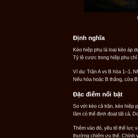
Định nghĩa
Kèo hiệp phụ là loại kèo áp d
Tỷ lệ cược trong hiệp phụ chỉ
Ví dụ: Trận A vs B hòa 1–1. N
Nếu hòa hoặc B thắng, cửa B t
Đặc điểm nổi bật
So với kèo cả trận, kèo hiệp 
lầm có thể định đoạt tất cả. D
Thêm vào đó, yếu tố thể lực 
thường chiếm ưu thế. Chính v