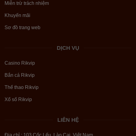
Miễn trừ trách nhiệm
Khuyến mãi
Sơ đồ trang web
DỊCH VỤ
Casino Rikvip
Bắn cá Rikvip
Thể thao Rikvip
Xổ số Rikvip
LIÊN HỆ
Địa chỉ : 103 Cốc Lếu, Lào Cai, Việt Nam