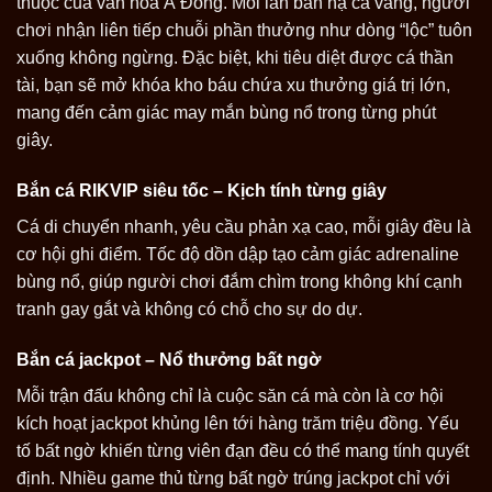
thuộc của văn hóa Á Đông. Mỗi lần bắn hạ cá vàng, người
chơi nhận liên tiếp chuỗi phần thưởng như dòng “lộc” tuôn
xuống không ngừng. Đặc biệt, khi tiêu diệt được cá thần
tài, bạn sẽ mở khóa kho báu chứa xu thưởng giá trị lớn,
mang đến cảm giác may mắn bùng nổ trong từng phút
giây.
Bắn cá RIKVIP siêu tốc – Kịch tính từng giây
Cá di chuyển nhanh, yêu cầu phản xạ cao, mỗi giây đều là
cơ hội ghi điểm. Tốc độ dồn dập tạo cảm giác adrenaline
bùng nổ, giúp người chơi đắm chìm trong không khí cạnh
tranh gay gắt và không có chỗ cho sự do dự.
Bắn cá jackpot – Nổ thưởng bất ngờ
Mỗi trận đấu không chỉ là cuộc săn cá mà còn là cơ hội
kích hoạt jackpot khủng lên tới hàng trăm triệu đồng. Yếu
tố bất ngờ khiến từng viên đạn đều có thể mang tính quyết
định. Nhiều game thủ từng bất ngờ trúng jackpot chỉ với