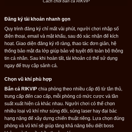
Cách chơi bắn cá RIKVIP
Đăng ký tài khoản nhanh gọn
Quy trình đăng ký chỉ mất vài phút, người chơi nhập số
điện thoại, email và mật khẩu, sau đó xác nhận để kích
hoạt. Giao diện đăng ký rõ ràng, thao tác đơn giản, hệ
thống bảo mật đa lớp giúp bảo vệ tuyệt đối toàn bộ thông
tin cá nhân. Sau khi hoàn tất, tài khoản có thể sử dụng
ngay để truy cập sảnh cá.
Chọn vũ khí phù hợp
Bắn cá RIKVIP
chia phòng theo nhiều cấp độ từ tân thủ,
trung cấp đến cao cấp, mỗi phòng có mức cược và tần
suất xuất hiện cá khác nhau. Người chơi có thể chọn
nhiều loại vũ khí như súng đôi, súng laser hay đại bác
hạng nặng để xây dựng chiến thuật riêng. Lựa chọn đúng
phòng và vũ khí sẽ giúp tăng khả năng tiêu diệt boss