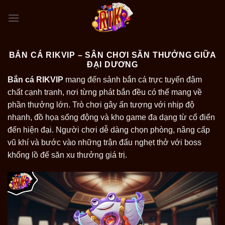
Bỏ
qua
nội
dung
BẮN CÁ RIKVIP – SÂN CHƠI SĂN THƯỞNG GIỮA
ĐẠI DƯƠNG
Bắn cá RIKVIP
mang đến sảnh bắn cá trực tuyến đậm
chất cạnh tranh, nơi từng phát bắn đều có thể mang về
phần thưởng lớn. Trò chơi gây ấn tượng với nhịp độ
nhanh, đồ họa sống động và kho game đa dạng từ cổ điển
đến hiện đại. Người chơi dễ dàng chọn phòng, nâng cấp
vũ khí và bước vào những trận đấu nghẹt thở với boss
khổng lồ để săn xu thưởng giá trị.