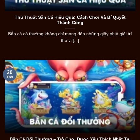
Thủ Thuật Săn Cá Hiệu Quả: Cách Chơi Và Bí Quyết
Thành Công
Bắn cá có thưởng không chỉ mang đến những giây phút giải trí
thú vị [...]
20
Th9
Bắn Cá Đổi Thưởng – Trò Chơi Được Yêu Thích Nhất Tại