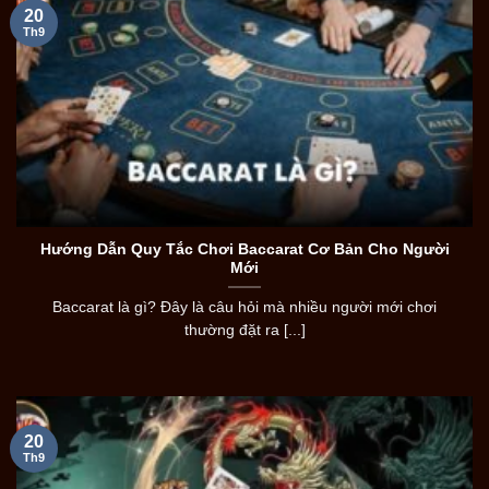
20
Th9
Hướng Dẫn Quy Tắc Chơi Baccarat Cơ Bản Cho Người
Mới
Baccarat là gì? Đây là câu hỏi mà nhiều người mới chơi
thường đặt ra [...]
20
Th9