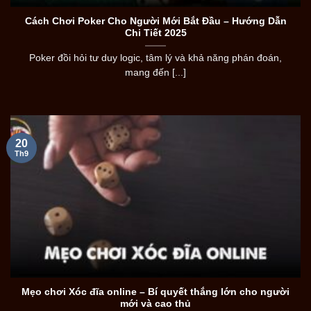
Cách Chơi Poker Cho Người Mới Bắt Đầu – Hướng Dẫn
Chi Tiết 2025
Poker đồi hỏi tư duy logic, tâm lý và khả năng phán đoán,
mang đến [...]
20
Th9
Mẹo chơi Xóc đĩa online – Bí quyết thắng lớn cho người
mới và cao thủ