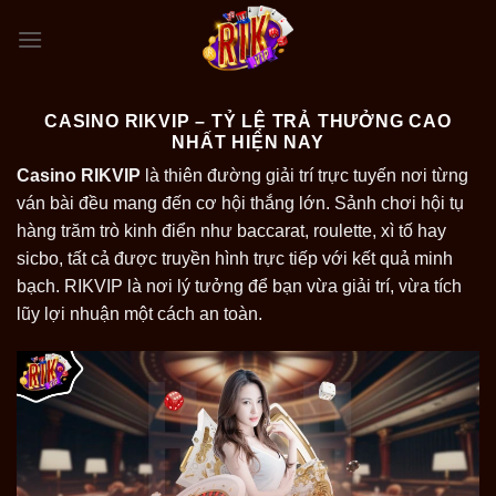
Bỏ
qua
nội
dung
CASINO RIKVIP – TỶ LỆ TRẢ THƯỞNG CAO
NHẤT HIỆN NAY
Casino RIKVIP
là thiên đường giải trí trực tuyến nơi từng
ván bài đều mang đến cơ hội thắng lớn. Sảnh chơi hội tụ
hàng trăm trò kinh điển như baccarat, roulette, xì tố hay
sicbo, tất cả được truyền hình trực tiếp với kết quả minh
bạch. RIKVIP là nơi lý tưởng để bạn vừa giải trí, vừa tích
lũy lợi nhuận một cách an toàn.