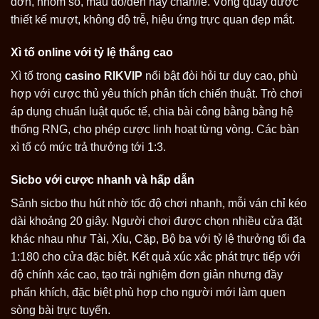
đơn, nhóm số, màu đỏ/đen hay chẵn/lẻ. Vòng quay được
thiết kế mượt, không độ trễ, hiệu ứng trực quan đẹp mắt.
Xì tố online với tỷ lệ thắng cao
Xì tố trong
casino RIKVIP
nổi bật đòi hỏi tư duy cao, phù
hợp với cược thủ yêu thích phân tích chiến thuật. Trò chơi
áp dụng chuẩn luật quốc tế, chia bài công bằng bằng hệ
thống RNG, cho phép cược linh hoạt từng vòng. Các bàn
xì tố có mức trả thưởng tới 1:3.
Sicbo với cược nhanh và hấp dẫn
Sảnh sicbo thu hút nhờ tốc độ chơi nhanh, mỗi ván chỉ kéo
dài khoảng 20 giây. Người chơi được chọn nhiều cửa đặt
khác nhau như Tài, Xỉu, Cặp, Bộ ba với tỷ lệ thưởng tối đa
1:180 cho cửa đặc biệt. Kết quả xúc xắc phát trực tiếp với
độ chính xác cao, tạo trải nghiệm đơn giản nhưng đầy
phấn khích, đặc biệt phù hợp cho người mới làm quen
sòng bài trực tuyến.