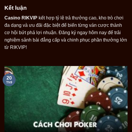
Kết luận
Casino RIKVIP
kết hợp tỷ lệ trả thưởng cao, kho trò chơi
đa dạng và ưu đãi đặc biệt để biến từng ván cược thành
cơ hội bứt phá lợi nhuận. Đăng ký ngay hôm nay để trải
nghiệm sảnh bài đẳng cấp và chinh phục phần thưởng lớn
từ RIKVIP!
20
Th9