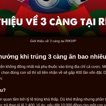
Giới thiệu về 3 càng tại RIKVIP
ưởng khi trúng 3 càng ăn bao nhiê
hiện không đồng nhất mà phụ thuộc vào từng địa chỉ cá cược. M
chọn đúng con số thì số tiền nhận về sẽ gấp 400 lần vốn đặt. 
n:
êu?
 quan tâm bởi tỷ lệ trúng khá thấp. Dù khó thắng nhưng phần t
c trả theo tỷ lệ 1:400. Ví dụ, nếu đặt 10.000 đồng cho một con s