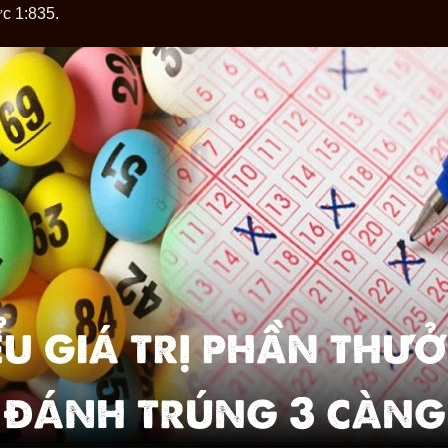
c 1:835.