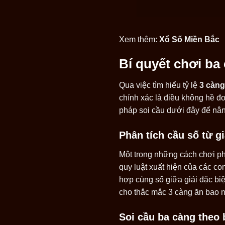
Xem thêm:
Xổ Số Miền Bắc
Bí quyết chơi ba
Qua việc tìm hiểu tỷ lệ
3 càng
chính xác là điều không hề đ
pháp soi cầu dưới đây để nân
Phân tích cầu số từ gi
Một trong những cách chơi phổ
quy luật xuất hiện của các con
hợp cùng số giữa giải đặc biệt
cho thắc mắc 3 càng ăn bao n
Soi cầu ba càng theo