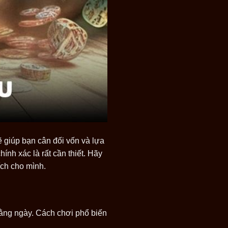
ẽ giúp bạn cân đối vốn và lựa
nh xác là rất cần thiết. Hãy
ích cho mình.
 hằng ngày. Cách chơi phổ biến