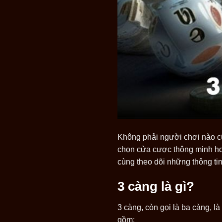
Không phải người chơi nào c
chọn cửa cược thông minh hơn.
cùng theo dõi những thông tin
3 càng là gì?
3 càng, còn gọi là ba càng, l
gồm: