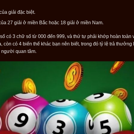
ủa giải đặc biệt.
 của 27 giải ở miền Bắc hoặc 18 giải ở miền Nam.
ố có 3 chữ số từ 000 đến 999, và thứ tự phải khớp hoàn toàn v
, còn có 4 biến thể khác bạn nên biết, trong đó tỷ lệ trả thưởng
 người quan tâm.